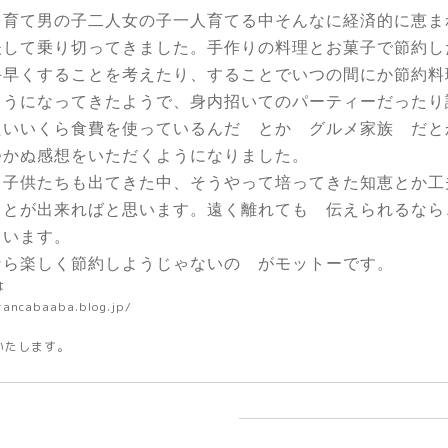
を育て男の子二人女の子一人育てる中そんなに経済的に恵ま
夫して乗り切ってきました。手作りの料理とお菓子で節約し
手早くすることを考えたり、することでいつの間にか節約料
ようになってきたようで、身内招いてのパーティーだったり
たいいくら食費を使っているんだ とか グルメ家族 だと
つかぬ感想をいただくようになりました。
る子供たちも出てきた中、そうやって培ってきた知恵とか工
ことが出来ればと思います。遠く離れても 伝えられるなら
ています。
なら楽しく節約しようじゃないの がモットーです。
は
rancabaaba.blog.jp/
いたします。