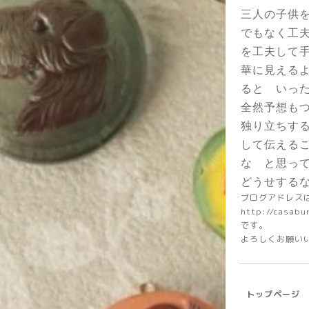
三人の子供
でもなく工
を工夫して
華に見える
ると いっ
全然予想も
独り立ちす
して伝える
な と思っ
どうせする
ブログアドレス
http://casabu
です。
よろしくお願い
トップページ