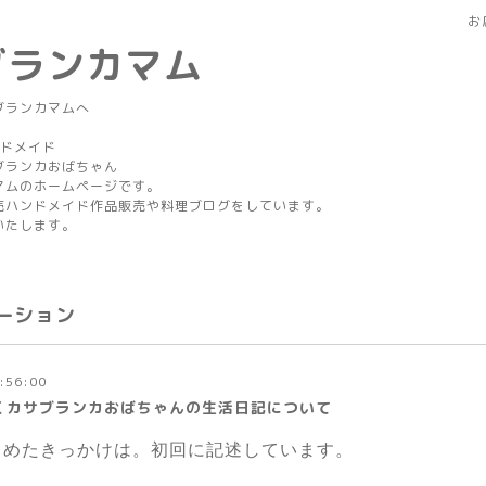
お
ブランカマム
ブランカマムへ
ンドメイド
カおばちゃん
マムのホームページです。
売ハンドメイド作品販売や料理ブログをしています。
いたします。
ーション
:56:00
くカサブランカおばちゃんの生活日記について
じめたきっかけは
。初回に記述しています。