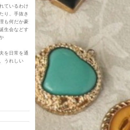
れているわけ
たり、手抜き
理も何だか豪
誕生会などす
か
夫を日常を通
、うれしい