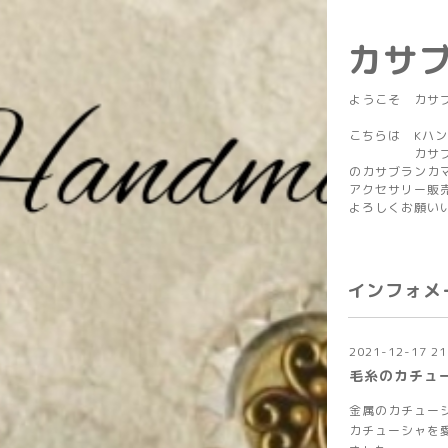
カサ
ようこそ カサ
こちらは Kハ
カサブラン
のカサブランカ
アクセサリー販
よろしくお願い
インフォメ
2021-12-17 21
毛糸のカチュ
金属のカチュー
カチューシャを