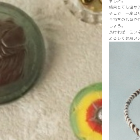
ました。
結果とても温か
そこで 一度出
手持ちの毛糸で
しょう。
良ければ ミン
よろしくお願い