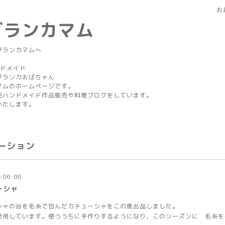
お
ブランカマム
ブランカマムへ
ンドメイド
カおばちゃん
マムのホームページです。
売ハンドメイド作品販売や料理ブログをしています。
いたします。
ーション
:06:00
ーシャ
シャの台を毛糸で包んだカチューシャをこの度出品しました。
愛用しています。使ううちに手作りするようになり、このシーズンに 毛糸を